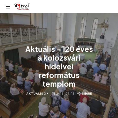
Agnus
Kolozsvár
Rádió
közösségi
rádiója
Aktuális – 120 éves
a kolozsvári
hidelvei
református
templom
AKTUÁLISOK
2018-09-13
SHARE