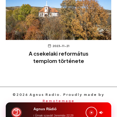
2023-11-21
A csekelaki református
templom története
©2026 Agnus Radio. Proudly made by
Remotemage
Agnus Rádió
 föld, föld! halld meg az Úrnak szavát! Jeremiás 22:29