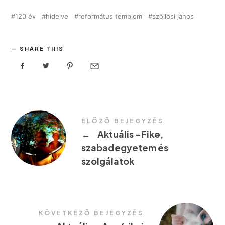
120 év
hidelve
református templom
szőllősi jános
SHARE THIS
ELŐZŐ BEJEGYZÉS
←
Aktuális -Fike,
szabadegyetem és
szolgálatok
KÖVETKEZŐ BEJEGYZÉS