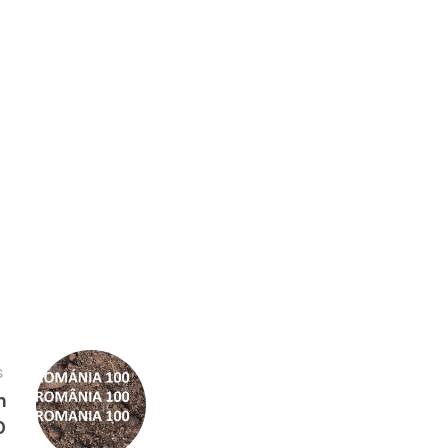
S
m
0