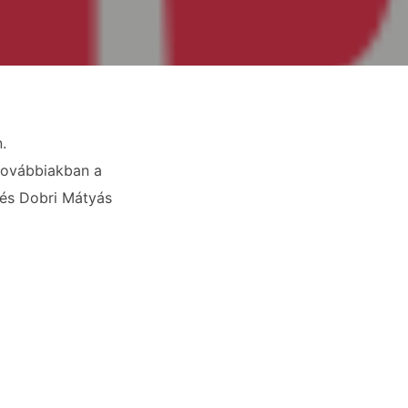
.
továbbiakban a
 és Dobri Mátyás