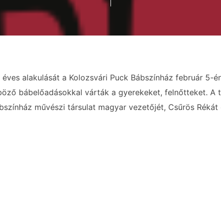
éves alakulását a Kolozsvári Puck Bábszínház február 5-én
öző bábelőadásokkal várták a gyerekeket, felnőtteket. A 
bszínház művészi társulat magyar vezetőjét, Csűrös Rékát