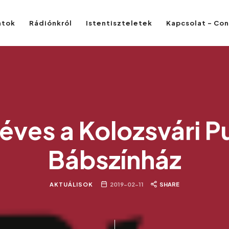
atok
Rádiónkról
Istentiszteletek
Kapcsolat – Co
 éves a Kolozsvári P
Bábszínház
AKTUÁLISOK
2019-02-11
SHARE