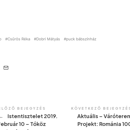
o
Csűrös Réka
Dobri Mátyás
puck bábszínház
ELŐZŐ BEJEGYZÉS
KÖVETKEZŐ BEJEGYZÉ
←
Istentisztelet 2019.
Aktuális – Várótere
február 10 – Tóköz
Projekt: Románia 10