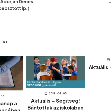
(Adorján Dénes
beosztott lp.)
LIKE
Aktuális 
2019-04-03
-03
Aktuális – Segítség!
manap a
Bántottak az iskolában
encében