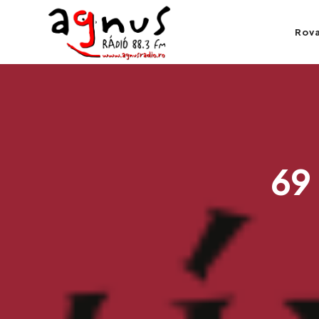
Agnus Rádió
Rov
Kolozsvár közösségi rádiója
69