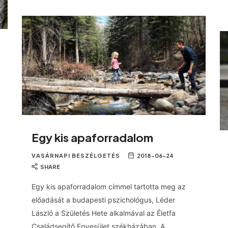
Egy kis apaforradalom
VASÁRNAPI BESZÉLGETÉS
2018-06-24
SHARE
Egy kis apaforradalom címmel tartotta meg az
előadását a budapesti pszichológus, Léder
László a Születés Hete alkalmával az Életfa
Családsegítő Egyesület székházában. A