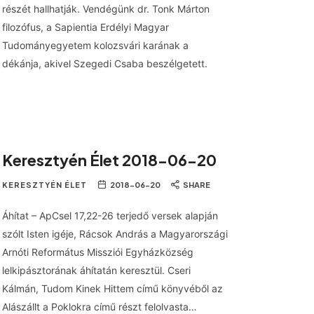
részét hallhatják. Vendégünk dr. Tonk Márton
filozófus, a Sapientia Erdélyi Magyar
Tudományegyetem kolozsvári karának a
dékánja, akivel Szegedi Csaba beszélgetett.
Keresztyén Élet 2018-06-20
KERESZTYÉN ÉLET
2018-06-20
SHARE
Áhítat – ApCsel 17,22-26 terjedő versek alapján
szólt Isten igéje, Rácsok András a Magyarországi
Arnóti Református Missziói Egyházközség
lelkipásztorának áhítatán keresztül. Cseri
Kálmán, Tudom Kinek Hittem című könyvéből az
Alászállt a Poklokra című részt felolvasta…