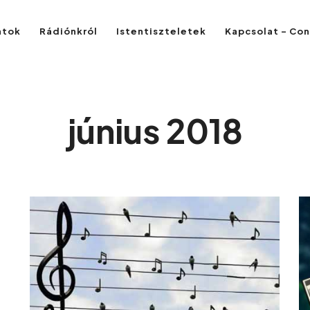
atok
Rádiónkról
Istentiszteletek
Kapcsolat – Co
június 2018