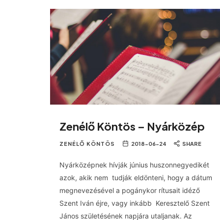
Zenélő Köntös – Nyárközép
ZENÉLŐ KÖNTÖS
2018-06-24
SHARE
Nyárközépnek hívják június huszonnegyedikét
azok, akik nem tudják eldönteni, hogy a dátum
megnevezésével a pogánykor rítusait idéző
Szent Iván éjre, vagy inkább Keresztelő Szent
János születésének napjára utaljanak. Az