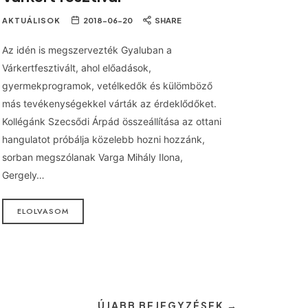
AKTUÁLISOK
2018-06-20
SHARE
Az idén is megszervezték Gyaluban a
Várkertfesztivált, ahol előadások,
gyermekprogramok, vetélkedők és külömböző
más tevékenységekkel várták az érdeklődőket.
Kollégánk Szecsődi Árpád összeállítása az ottani
hangulatot próbálja közelebb hozni hozzánk,
sorban megszólanak Varga Mihály Ilona,
Gergely…
ELOLVASOM
ÚJABB BEJEGYZÉSEK →