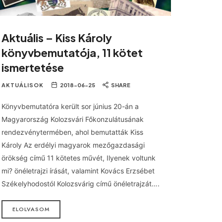
Aktuális – Kiss Károly
könyvbemutatója, 11 kötet
ismertetése
AKTUÁLISOK
2018-06-25
SHARE
Könyvbemutatóra került sor június 20-án a
Magyarország Kolozsvári Főkonzulátusának
rendezvénytermében, ahol bemutatták Kiss
Károly Az erdélyi magyarok mezőgazdasági
örökség című 11 kötetes művét, Ilyenek voltunk
mi? önéletrajzi írását, valamint Kovács Erzsébet
Székelyhodostól Kolozsvárig című önéletrajzát….
ELOLVASOM