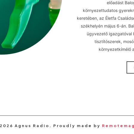
előadást Balo
környezettudatos gyerekn
keretében, az Életfa Családs
székhelyén május 6-án. Ba
ügyvezető igazgatóval 
tisztítószerek, mos
környezetkímélő al
2026 Agnus Radio. Proudly made by
Remotema