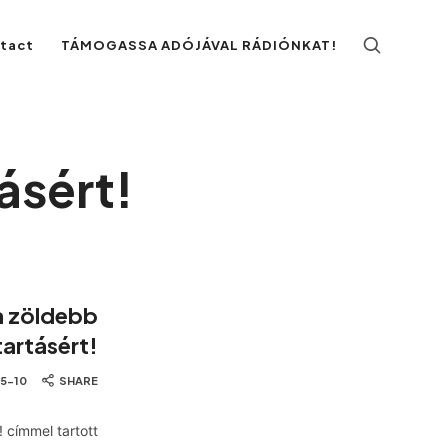
ntact
TÁMOGASSA ADÓJÁVAL RÁDIÓNKAT!
ásért!
 a zöldebb
artásért!
5-10
SHARE
 címmel tartott