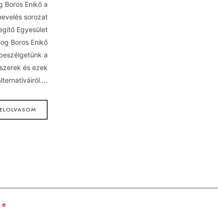
g Boros Enikő a
evelés sorozat
egítő Egyesület
log Boros Enikő
beszélgetünk a
ószerek és ezek
ternatíváiról….
ELOLVASOM
ge