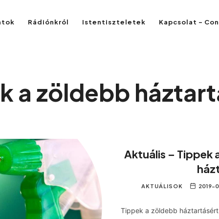
atok
Rádiónkról
Istentiszteletek
Kapcsolat – Co
k a zöldebb háztart
Aktuális – Tippek
házt
AKTUÁLISOK
2019-0
Tippek a zöldebb háztartásért!