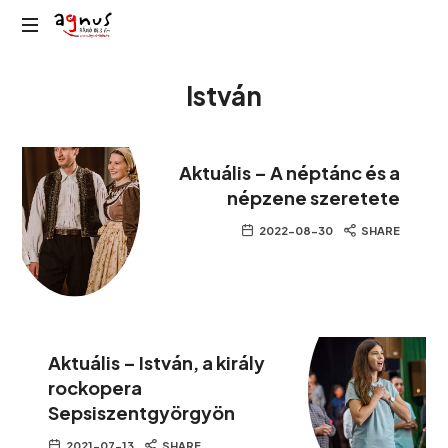
Agnus
Kolozsvár
Rádió
István
közösségi
rádiója
Aktuális – A néptánc és a
népzene szeretete
2022-08-30
SHARE
Aktuális – István, a király
rockopera
Sepsiszentgyörgyön
2021-07-13
SHARE