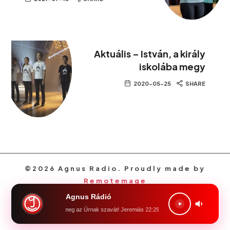
Aktuális – István, a király
iskolába megy
2020-05-25
SHARE
©2026 Agnus Radio. Proudly made by
Remotemage
Agnus Rádió
Föld, föld, föld! halld meg az Úrnak szavát! Jeremiás 22:29