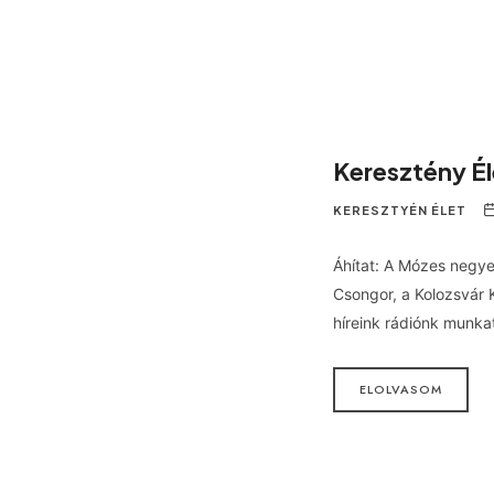
Keresztény É
KERESZTYÉN ÉLET
Áhítat: A Mózes negye
Csongor, a Kolozsvár 
híreink rádiónk munka
ELOLVASOM