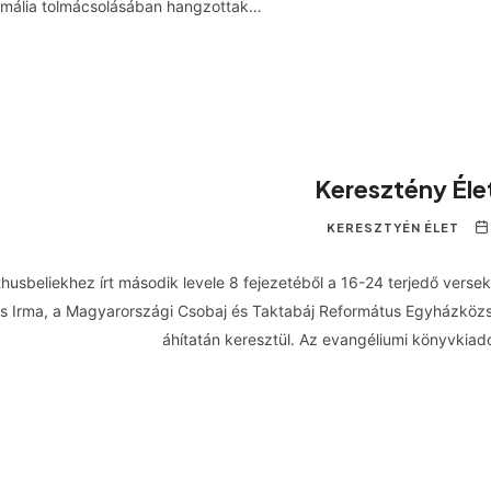
mália tolmácsolásában hangzottak…
Keresztény Él
KERESZTYÉN ÉLET
thusbeliekhez írt második levele 8 fejezetéből a 16-24 terjedő verse
as Irma, a Magyarországi Csobaj és Taktabáj Református Egyházköz
áhítatán keresztül. Az evangéliumi könyvkia