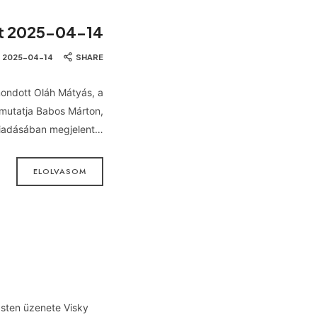
et 2025-04-14
2025-04-14
SHARE
 mondott Oláh Mátyás, a
mutatja Babos Márton,
kiadásában megjelent…
ELOLVASOM
Isten üzenete Visky