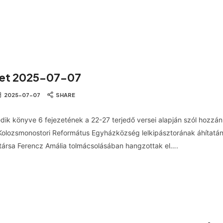
let 2025-07-07
2025-07-07
SHARE
dik könyve 6 fejezetének a 22-27 terjedő versei alapján szól hozzán
Kolozsmonostori Református Egyházközség lelkipásztorának áhítatán
társa Ferencz Amália tolmácsolásában hangzottak el….