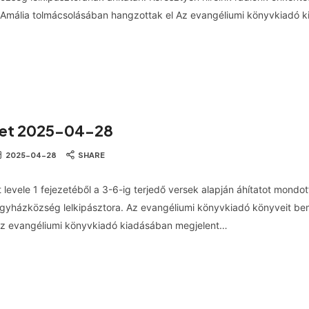
Amália tolmácsolásában hangzottak el Az evangéliumi könyvkiadó 
let 2025-04-28
2025-04-28
SHARE
t levele 1 fejezetéből a 3-6-ig terjedő versek alapján áhítatot mondo
Egyházközség lelkipásztora. Az evangéliumi könyvkiadó könyveit be
Az evangéliumi könyvkiadó kiadásában megjelent…