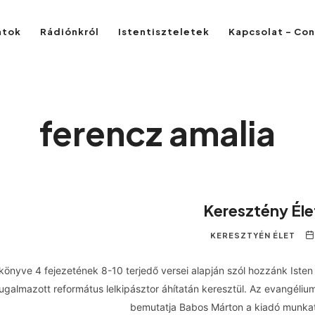
atok
Rádiónkról
Istentiszteletek
Kapcsolat – Co
ferencz amalia
Keresztény Él
KERESZTYÉN ÉLET
 könyve 4 fejezetének 8-10 terjedő versei alapján szól hozzánk Isten
nyugalmazott református lelkipásztor áhítatán keresztül. Az evangéli
bemutatja Babos Márton a kiadó munka