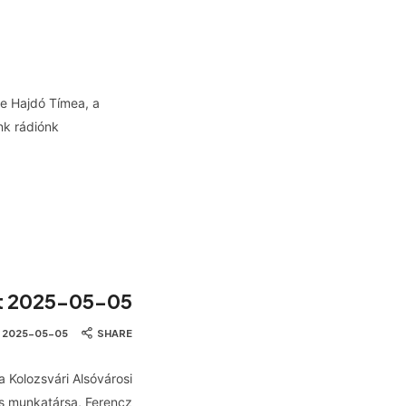
je Hajdó Tímea, a
nk rádiónk
et 2025-05-05
2025-05-05
SHARE
a Kolozsvári Alsóvárosi
es munkatársa, Ferencz