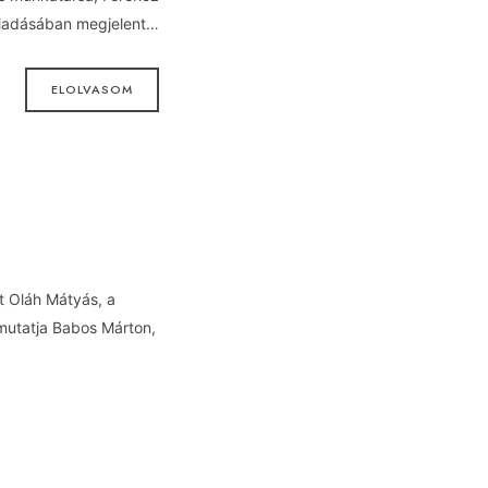
kiadásában megjelent…
ELOLVASOM
tt Oláh Mátyás, a
mutatja Babos Márton,