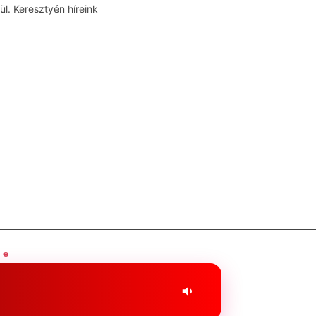
l. Keresztyén híreink
ge