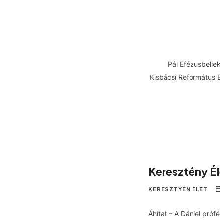
Pál Efézusbeliek
Kisbácsi Református 
Keresztény É
KERESZTYÉN ÉLET
Áhítat – A Dániel pró