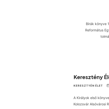
Bírák könyve 1
Református Egy
tolmá
Keresztény É
KERESZTYÉN ÉLET
A Királyok első könyve
Kolozsvár Alsóvárosi 