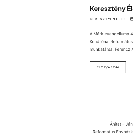
Keresztény É
KERESZTYÉN ÉLET
A Márk evangéliuma 4 
Kendilónai Református
munkatársa, Ferencz 
ELOLVASOM
Áhítat – Ján
Református Egyházkö