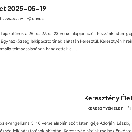
let 2025-05-19
2025-05-19
SHARE
fejezetének a 26. és 27. és 28 verse alapján szólt hozzánk Isten igé
 Egyházközség lelkipásztorának áhítatán keresztül. Keresztyén hírei
Amália tolmácsolásában hangzottak el….
Keresztény Él
KERESZTYÉN ÉLET
os evangéliuma 3, 16 verse alapján szólt Isten igéje Adorjáni László, 
zség lelkipásztorának áhitatán. Keresztyén híreink rádiónk önként