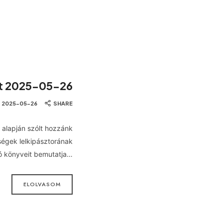
et 2025-05-26
2025-05-26
SHARE
k alapján szólt hozzánk
ségek lelkipásztorának
dó könyveit bemutatja…
ELOLVASOM