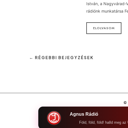
István, a Nagyvárad-V
rádiónk munkatársa F
ELOLVASOM
← RÉGEBBI BEJEGYZÉSEK
©
Agnus Rádió
Föld, föld, föld! halld meg az Úrnak