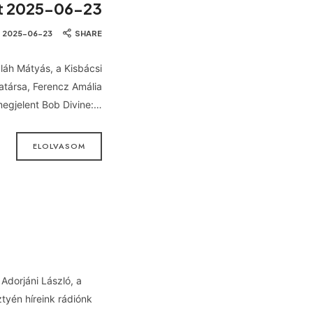
et 2025-06-23
2025-06-23
SHARE
láh Mátyás, a Kisbácsi
atársa, Ferencz Amália
egjelent Bob Divine:…
ELOLVASOM
 Adorjáni László, a
tyén híreink rádiónk