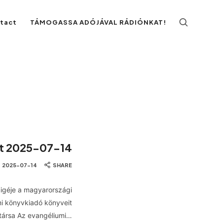
ntact
TÁMOGASSA ADÓJÁVAL RÁDIÓNKAT!
et 2025-07-14
2025-07-14
SHARE
 igéje a magyarországi
umi könyvkiadó könyveit
társa Az evangéliumi…