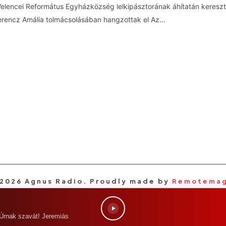
elencei Református Egyházközség lelkipásztorának áhítatán keresztü
erencz Amália tolmácsolásában hangzottak el Az…
2026 Agnus Radio. Proudly made by
Remotema
 szavát! Jeremiás 22:29