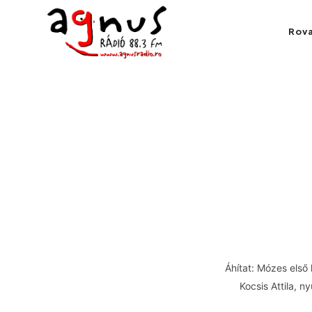
Agnus Rádió
Rov
Kolozsvár közösségi rádiója
Áhítat: Mózes első
Kocsis Attila, 