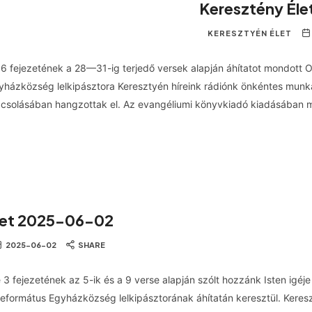
Keresztény Él
KERESZTYÉN ÉLET
6 fejezetének a 28—31-ig terjedő versek alapján áhítatot mondott O
házközség lelkipásztora Keresztyén híreink rádiónk önkéntes munk
csolásában hangzottak el. Az evangéliumi könyvkiadó kiadásában m
let 2025-06-02
2025-06-02
SHARE
 3 fejezetének az 5-ik és a 9 verse alapján szólt hozzánk Isten igéje
Református Egyházközség lelkipásztorának áhítatán keresztül. Keresz