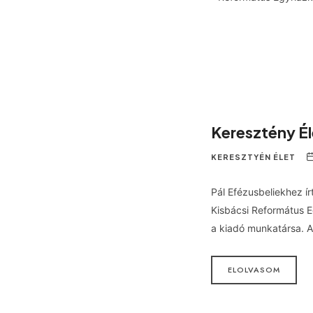
Keresztény É
KERESZTYÉN ÉLET
Pál Efézusbeliekhez ír
Kisbácsi Református 
a kiadó munkatársa. 
ELOLVASOM