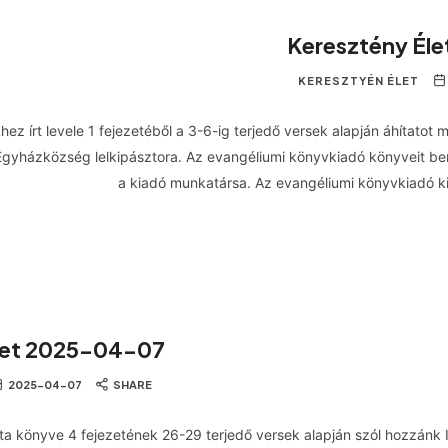
Keresztény Él
KERESZTYÉN ÉLET
hez írt levele 1 fejezetéből a 3-6-ig terjedő versek alapján áhítatot
Egyházközség lelkipásztora. Az evangéliumi könyvkiadó könyveit be
a kiadó munkatársa. Az evangéliumi könyvkiadó 
let 2025-04-07
2025-04-07
SHARE
féta könyve 4 fejezetének 26-29 terjedő versek alapján szól hozzánk 