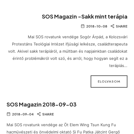
SOS Magazin -Sakk mint terápia
2018-10-08
SHARE
Mai SOS rovatunk vendége Sogór Árpád, a Kolozsvári
Protestáns Teológiai Intézet ifjúsági lelkésze, családterapeuta
volt. Akivel sakk terápiáról, a múltban és napjainkban családokat
érintő problémákról volt szó, és arról, hogy hogyan segít ez a
terápiás…
ELOLVASOM
SOS Magazin 2018-09-03
2018-09-04
SHARE
Mai SOS rovatunk vendége az Öt Elem Wing Tsun Kung Fu
hacmüvészeti és önvédelmi oktató Si Fu Patka Játcint Gergő