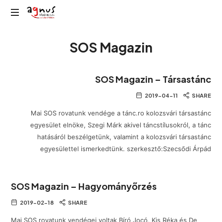
Agnus
Kolozsvár
Rádió
SOS Magazin
közösségi
rádiója
SOS Magazin – Társastánc
2019-04-11
SHARE
Mai SOS rovatunk vendége a tánc.ro kolozsvári társastánc
egyesület elnöke, Szegi Márk akivel táncstílusokról, a tánc
hatásáról beszélgetünk, valamint a kolozsvári társastánc
egyesülettel ismerkedtünk. szerkesztő:Szecsődi Árpád
SOS Magazin – Hagyományőrzés
2019-02-18
SHARE
Mai SOS rovatunk vendégei voltak Bíró Jocó, Kis Réka és De