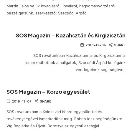
Martin Lajos velük lovaglásról, lovakról, hagyományőrzésről
beszélgettünk. szerkesztő: Szecsődi Árpád
SOS Magazin – Kazahsztán és Kirgizisztán
2018-12-06
SHARE
SOS rovatunkban Kazahsztánnal és Kirgizisztánnal
ismerkedhetnek a hallgatok, Szecsődi Árpád kollégánk
vendégeinek segítségével.
SOS Magazin – Korzo egyesület
2018-11-07
SHARE
SOS rovatunkban a Kolozsvári Korzo egyesülettel és
tevékenységével ismerkedünk meg. Ebben lesz segítségünkre
Víg Boglárka és Újvári Dorottya az egyesület tagjai.