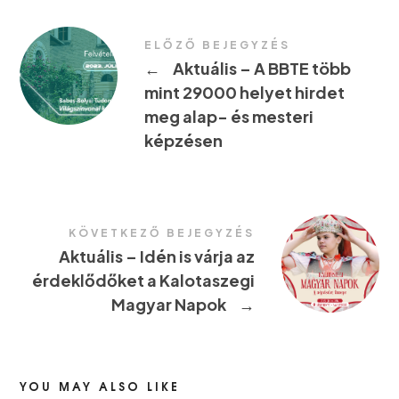
ELŐZŐ BEJEGYZÉS
←
Aktuális – A BBTE több
mint 29000 helyet hirdet
meg alap- és mesteri
képzésen
KÖVETKEZŐ BEJEGYZÉS
Aktuális – Idén is várja az
érdeklődőket a Kalotaszegi
Magyar Napok
→
YOU MAY ALSO LIKE