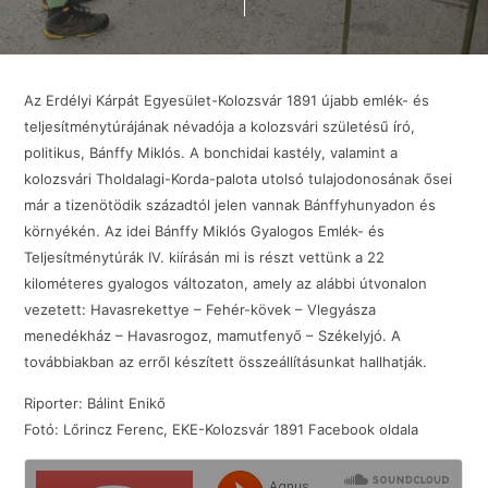
Az Erdélyi Kárpát Egyesület-Kolozsvár 1891 újabb emlék- és
teljesítménytúrájának névadója a kolozsvári születésű író,
politikus, Bánffy Miklós. A bonchidai kastély, valamint a
kolozsvári Tholdalagi-Korda-palota utolsó tulajodonosának ősei
már a tizenötödik századtól jelen vannak Bánffyhunyadon és
környékén. Az idei Bánffy Miklós Gyalogos Emlék- és
Teljesítménytúrák IV. kiírásán mi is részt vettünk a 22
kilométeres gyalogos változaton, amely az alábbi útvonalon
vezetett: Havasrekettye – Fehér-kövek – Vlegyásza
menedékház – Havasrogoz, mamutfenyő – Székelyjó. A
továbbiakban az erről készített összeállításunkat hallhatják.
Riporter: Bálint Enikő
Fotó: Lőrincz Ferenc, EKE-Kolozsvár 1891 Facebook oldala