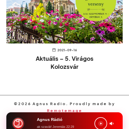
2021-09-16
Aktuális – 5. Virágos
Kolozsvár
©2026 Agnus Radio. Proudly made by
Remotemage
Agnus Rádió
, föld! halld meg az Úrnak szavát! Jeremiás 22:29