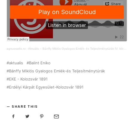
agnusradio.ro
·
Aktuális – Bánffy Miklós Gyalogos Emlék- és Teljesítménytúrák IV. kiírása
aktualis
Balint Eniko
Bánffy Miklós Gyalogos Emlék-és Teljesítménytúrák
EKE - Kolozsvár 1891
Erdélyi Kárpát Egyesület-Kolozsvár 1891
SHARE THIS