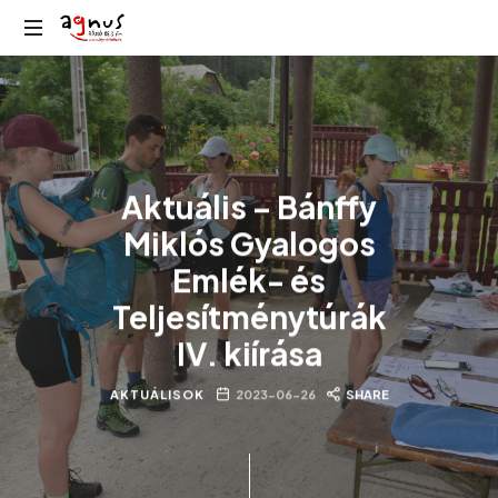
Agnus
Kolozsvár
Rádió
közösségi
rádiója
Aktuális – Bánffy
Miklós Gyalogos
Emlék- és
Teljesítménytúrák
IV. kiírása
AKTUÁLISOK
2023-06-26
SHARE