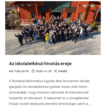
Az iskolalelkészi hivatás ereje
AKTUÁLISOK
2025-11-25
SHARE
A Romániai Református Egyház által fenntartott iskolák
igazgatói és iskolalelkészei gyűltek össze múlt héten
Zeteváralján, hogy közösen tekintsék át intézményeik
helyzetét és kihívásait. A tapasztalt és a szolgálatukat
frissen kezdő lelkészek jelenléte lehetőséget adott a…