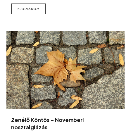
ELOLVASOM
Zenélő Köntös – Novemberi
nosztalgiázás