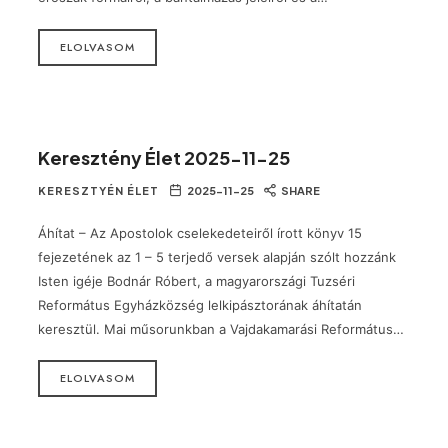
ELOLVASOM
Keresztény Élet 2025-11-25
KERESZTYÉN ÉLET
2025-11-25
SHARE
Áhítat – Az Apostolok cselekedeteiről írott könyv 15
fejezetének az 1 – 5 terjedő versek alapján szólt hozzánk
Isten igéje Bodnár Róbert, a magyarországi Tuzséri
Református Egyházközség lelkipásztorának áhítatán
keresztül. Mai műsorunkban a Vajdakamarási Református…
ELOLVASOM