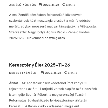
ZENÉLŐ KÖNTÖS
2025-11-26
SHARE
A mai Zenélő köntösben felcsendülő közkedvelt
szalontáncok közt nosztalgiára csábít a már feledésbe
merült, egykor népszerű magyar társasjáték, a Világposta.
Szerkesztő: Nagy Ibolya Agnus Rádió · Zenelo kontos –
20251123 – Novemberi nosztalgiazas
Keresztény Élet 2025-11-26
KERESZTYÉN ÉLET
2025-11-26
SHARE
Áhítat – Az Apostolok cselekedeteiről írott könyv 15
fejezetének az 6 – 11 terjedő versek alapján szólt hozzánk
Isten igéje Bodnár Róbert, a magyarországi Tuzséri
Református Egyházközség lelkipásztorának áhítatán
keresztül. A Kálvin kiadó kiadásában megjelent…