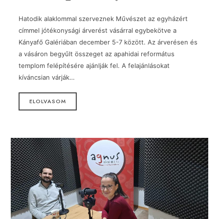
Hatodik alaklommal szerveznek Művészet az egyházért
címmel jótékonysági árverést vásárral egybekötve a
Kányafő Galériában december 5-7 között. Az árverésen és
a vásáron begyűlt összeget az apahidai református
templom felépítésére ajánlják fel. A felajánlásokat
kíváncsian várják…
ELOLVASOM