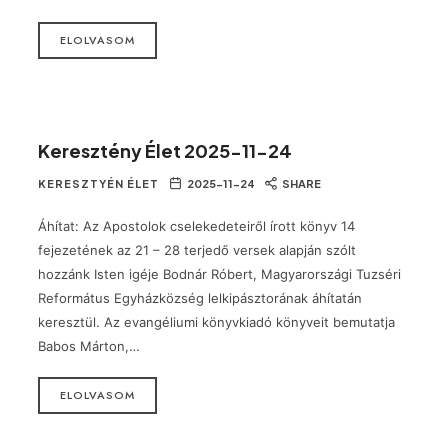
ELOLVASOM
Keresztény Élet 2025-11-24
KERESZTYÉN ÉLET
2025-11-24
SHARE
Áhítat: Az Apostolok cselekedeteiről írott könyv 14
fejezetének az 21 – 28 terjedő versek alapján szólt
hozzánk Isten igéje Bodnár Róbert, Magyarországi Tuzséri
Református Egyházközség lelkipásztorának áhítatán
keresztül. Az evangéliumi könyvkiadó könyveit bemutatja
Babos Márton,…
ELOLVASOM