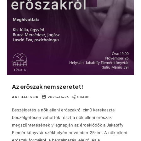
Az erőszak nem szeretet!
AKTUÁLISOK
2025-11-26
SHARE
Beszélgetés a nők elleni erőszakról című kerekasztal
beszélgetésen vehettek részt a nők elleni erőszak
megszüntetésének világnapján az érdeklődők a Jakabffy
Elemér könyvtár székhelyén november 25-én. A nők elleni
erőszak formáiról, a bántalmazás jeleiről és a…