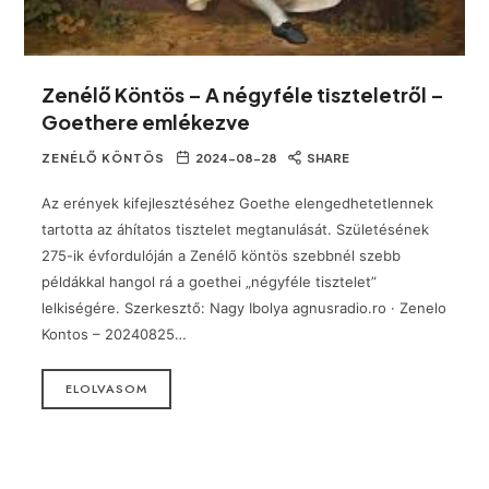
Zenélő Köntös – A négyféle tiszteletről –
Goethere emlékezve
ZENÉLŐ KÖNTÖS
2024-08-28
SHARE
Az erények kifejlesztéséhez Goethe elengedhetetlennek
tartotta az áhítatos tisztelet megtanulását. Születésének
275-ik évfordulóján a Zenélő köntös szebbnél szebb
példákkal hangol rá a goethei „négyféle tisztelet”
lelkiségére. Szerkesztő: Nagy Ibolya agnusradio.ro · Zenelo
Kontos – 20240825…
ELOLVASOM