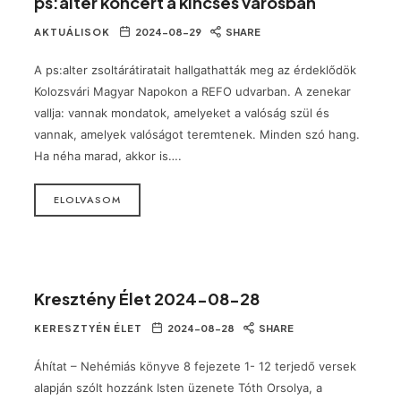
ps:alter koncert a kincses városban
AKTUÁLISOK
2024-08-29
SHARE
A ps:alter zsoltárátiratait hallgathatták meg az érdeklődök
Kolozsvári Magyar Napokon a REFO udvarban. A zenekar
vallja: vannak mondatok, amelyeket a valóság szül és
vannak, amelyek valóságot teremtenek. Minden szó hang.
Ha néha marad, akkor is….
ELOLVASOM
Kresztény Élet 2024-08-28
KERESZTYÉN ÉLET
2024-08-28
SHARE
Áhítat – Nehémiás könyve 8 fejezete 1- 12 terjedő versek
alapján szólt hozzánk Isten üzenete Tóth Orsolya, a