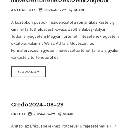
művészettörténészek szemszögéből
AKTUÁLISOK
2024-08-29
SHARE
A középkori püspöki rezidenciától a romantikus kastélyig
címmel tartott előadást Kovács Zsolt a Babeș-Bolyai
Tudományegyetem Magyar Történeti Intézetének egyetemi
oktatója, valamint Weisz Attila a Művészeti és
Formatervezési Egyetem művészettörténet tanára a gyalui
várkastély történetéről és…
ELOLVASOM
Credo 2024-08-29
CREDO
2024-08-29
SHARE
Áhítat- az Efézusbeliekhez írott levél 6 fejezetének a 1- 4