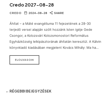
Credo 2027-08-28
CREDO
2024-08-28
SHARE
Áhítat – a Máté evangéliuma 11 fejezetének a 28-30
terjedő versei alapján szólt hozzánk Isten igéje Gede
Csongor, a Kolozsvári Kolozsmonostori Református
Egyházközség lelkipásztorának áhítatán keresztül. A Kálvin
könyvkiadó kiadásában megjelent Kovács Mihály: Ma ha…
ELOLVASOM
← RÉGEBBI BEJEGYZÉSEK