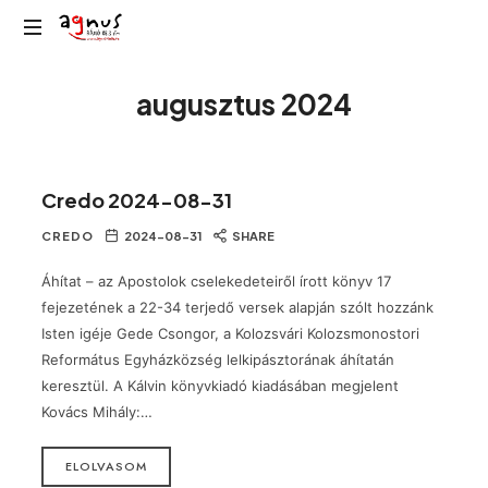
Agnus
Kolozsvár
Rádió
augusztus 2024
közösségi
rádiója
Credo 2024-08-31
CREDO
2024-08-31
SHARE
Áhítat – az Apostolok cselekedeteiről írott könyv 17
fejezetének a 22-34 terjedő versek alapján szólt hozzánk
Isten igéje Gede Csongor, a Kolozsvári Kolozsmonostori
Református Egyházközség lelkipásztorának áhítatán
keresztül. A Kálvin könyvkiadó kiadásában megjelent
Kovács Mihály:…
ELOLVASOM