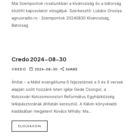
Mai Szempontok rovatunkban a kíváncsiság és a bátorság
közötti kapcsolatot vizsgáljuk. Szerkesztő: Lukács Orsolya
agnusradio.ro · Szempontok 20240830 Kivancsisag,
Batorsag
Credo 2024-08-30
CREDO
2024-08-30
SHARE
Áhítat – a Máté evangéliuma 6 fejezetének a 5 és 6 versek
alapján szólt hozzánk Isten igéje Gede Csongor, a
Kolozsvári Kolozsmonostori Református Egyházközség
lelkipásztorának áhítatán keresztül. A Kálvin könyvkiadó
kiadásában megjelent Kovács Mihály: Ma…
ELOLVASOM