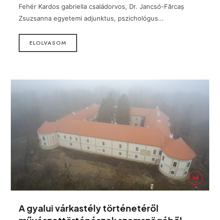
Fehér Kardos gabriella családorvos, Dr. Jancsó-Fărcaș
Zsuzsanna egyetemi adjunktus, pszichológus…
ELOLVASOM
A gyalui várkastély történetéről