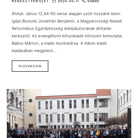
KERESZTYÉN ÉLET
2024-03-11
SHARE
Áhítat: János 12,44-50 verse alapján szólt hozzánk Isten
igéje Bozsoki Jonathán Benjámin, a Magyarországi Kokadi
Református Egyházközség lelkipásztorának áhítatán
keresztül. Az evangéliumi könyvkiadó könyveit bemutatja
Babos Márton, a kiadó munkatársa. A Kálvin kiadó
kiadásában megjelent…
ELOLVASOM