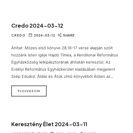
Credo 2024-03-12
CREDO
2024-03-12
SHARE
Áhítat: Mózes első könyve 28,16-17 verse alapján szólt
hozzánk Isten igéje Hajdó Tímea, a Kendilonai Református
Egyházközség lelkipásztorának áhítatán keresztül. Az
Erdélyi Református Egyházkerület kiadásában megjelent
Szép Eduárd: Áldás és Átok című könyvéből Áldani az…
ELOLVASOM
Keresztény Élet 2024-03-11