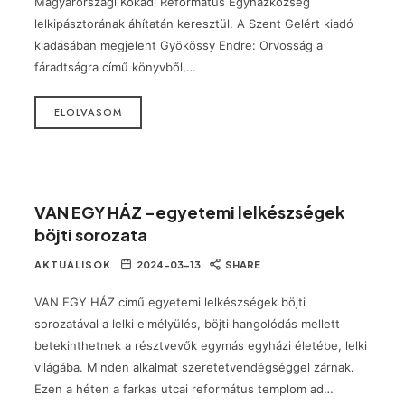
Magyarországi Kokadi Református Egyházközség
lelkipásztorának áhítatán keresztül. A Szent Gelért kiadó
kiadásában megjelent Gyökössy Endre: Orvosság a
fáradtságra című könyvből,…
ELOLVASOM
VAN EGY HÁZ -egyetemi lelkészségek
böjti sorozata
AKTUÁLISOK
2024-03-13
SHARE
VAN EGY HÁZ című egyetemi lelkészségek böjti
sorozatával a lelki elmélyülés, böjti hangolódás mellett
betekinthetnek a résztvevők egymás egyházi életébe, lelki
világába. Minden alkalmat szeretetvendégséggel zárnak.
Ezen a héten a farkas utcai református templom ad…