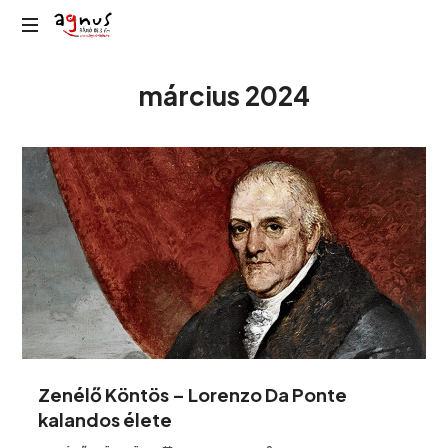
Agnus
Kolozsvár
Rádió
március 2024
közösségi
rádiója
Zenélő Köntös – Lorenzo Da Ponte
kalandos élete