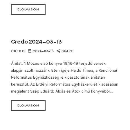
ELOLVASOM
Credo 2024-03-13
CREDO
2024-03-13
SHARE
Áhítat: 1 Mózes első könyve 18,16-19 terjedő versek
alapján szólt hozzánk Isten igéje Hajdó Tímea, a Kendilónai
Református Egyházközség lelkipásztorának áhítatán
keresztül. Az Erdélyi Református Egyházkerület kiadásában
megjelent Szép Eduárd: Áldás és Átok című könyvéből…
ELOLVASOM