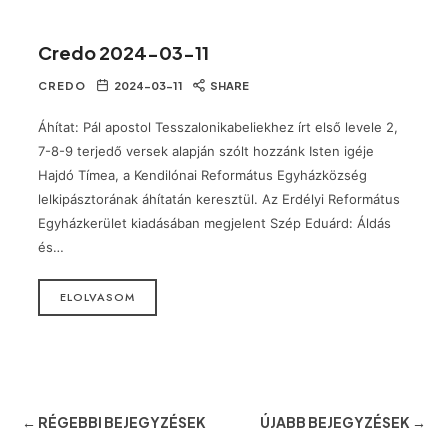
Credo 2024-03-11
CREDO
2024-03-11
SHARE
Áhítat: Pál apostol Tesszalonikabeliekhez írt első levele 2,
7-8-9 terjedő versek alapján szólt hozzánk Isten igéje
Hajdó Tímea, a Kendilónai Református Egyházközség
lelkipásztorának áhítatán keresztül. Az Erdélyi Református
Egyházkerület kiadásában megjelent Szép Eduárd: Áldás
és…
ELOLVASOM
← RÉGEBBI BEJEGYZÉSEK
ÚJABB BEJEGYZÉSEK →