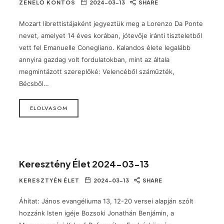
ZENÉLŐ KÖNTÖS
2024-03-13
SHARE
Mozart librettistájaként jegyeztük meg a Lorenzo Da Ponte
nevet, amelyet 14 éves korában, jótevője iránti tiszteletből
vett fel Emanuelle Conegliano. Kalandos élete legalább
annyira gazdag volt fordulatokban, mint az általa
megmintázott szereplőké: Velencéből száműzték,
Bécsből…
ELOLVASOM
Keresztény Élet 2024-03-13
KERESZTYÉN ÉLET
2024-03-13
SHARE
Áhítat: János evangéliuma 13, 12-20 versei alapján szólt
hozzánk Isten igéje Bozsoki Jonathán Benjámin, a