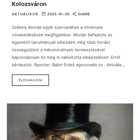
Kolozsváron
AKTUÁLISOK
2023-01-30
SHARE
Székely Konrád egyik szenvedélye a növények
növekedésének megfigyelése. Miután befejezte az
egyetemi tanulmányait elkezdett még több forrást
összegyűjteni a mikronövények termesztésével
kapcsolatosan és meg is valósította elképzeléseit. Erről
kérdeztük. Riporter: Bálint Enikő agnusradio.ro · Aktuális…
ELOLVASOM