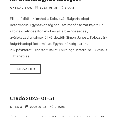
AKTUÁLISOK
2023-01-31
SHARE
Elkezdődött az imahét a Kolozsvár-Bulgáriatelepi
Református Egyházközségben. Az imahét tematikájáról, a
szolgáló lelkipásztorokról és az elcsendesedési,
gyülekezeti alkalmakról kérdeztük Simon Jánost, Kolozsvár-
Bulgáriatelepi Református Egyházközség parókus
lelkipásztorát. Riporter: Bálint Enikő agnusradio.ro · Aktuális
– Imaheti és…
ELOLVASOM
Credo 2023-01-31
CREDO
2023-01-31
SHARE