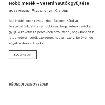
Hobbimesék – Veterán autók gyűjtése
HOBBIMESÉK
2023-01-27
SHARE
Mai Hobbimesék rovatunkban Salamon Károllyal
beszélgetünk, akinek a hobbija az, hogy veterán autókat
gyűjt. A következő percekben arról mesél, hogy honnan is
jött a veterán autók szeretete, hogyan szerzi be őket, de
egyéb érdekes dolgokat…
ELOLVASOM
← RÉGEBBI BEJEGYZÉSEK