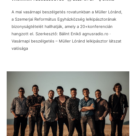
A mai vasárnapi beszélgetés rovatunkban a Müller Lóránd,
a Szemerjai Református Egyházközség lelkipásztorának
bizonyságtételét hallhatják, amely a 20+konferencián
hangzott el. Szerkesztő: Bálint Enikő agnusradio.ro ·
Vasárnapi beszélgetés – Müller Lóránd lelkipásztor látszat
valósága