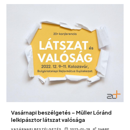
Vasárnapi beszélgetés – Müller Lóránd
lelkipásztor látszat valósága
VASÁRNAPI BESZÉLGETÉS
2023-01-29
SHARE