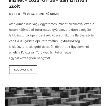
Imahét – 2023-01-28 – Bartha István
Zsolt
CREDO
2023-01-28
SHARE
Az ökumenikus vagy egyetemes imahét alkalmával ezen a
héten különböző református gyülekezetekben szolgáló
lelkipásztorok igehirdetéseit közvetítjük, ma Bartha István
Zsolt a Bulgáriatelepi Református Egyházközség
lelkipásztorának igehirdetését követhetik figyelemmel,
amely a Kolozsvár Törökvágási Református
Egyházközségben hangzott…
ELOLVASOM