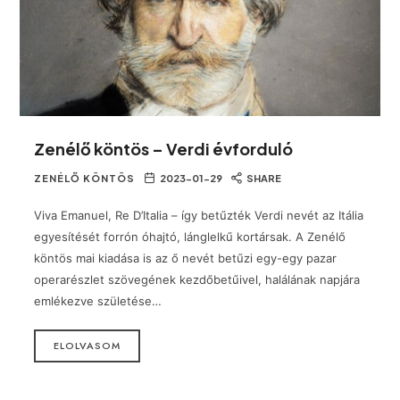
Zenélő köntös – Verdi évforduló
ZENÉLŐ KÖNTÖS
2023-01-29
SHARE
Viva Emanuel, Re D’Italia – így betűzték Verdi nevét az Itália
egyesítését forrón óhajtó, lánglelkű kortársak. A Zenélő
köntös mai kiadása is az ő nevét betűzi egy-egy pazar
operarészlet szövegének kezdőbetűivel, halálának napjára
emlékezve születése…
ELOLVASOM