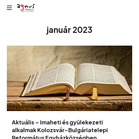
Agnus
Kolozsvár
Rádió
január 2023
közösségi
rádiója
Aktuális – Imaheti és gyülekezeti
alkalmak Kolozsvár-Bulgáriatelepi
Református Egyházközségben