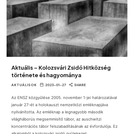
Aktuális – Kolozsvári Zsidó Hitközség
története és hagyománya
AKTUÁLISOK
2023-01-27
SHARE
Az ENSZ közgyűlése 2005. november 1-jei határozatával
január 27-ét a holokauszt nemzetközi emléknapjáva
nyilvánította. Az emléknap a legnagyobb második
világháborús megsemmisítő tábor, az auschwitzi
koncentrációs tábor felszabadításának az évfordulója. Ez
alkalomból a kolozsvári zsidó gyülekezet…