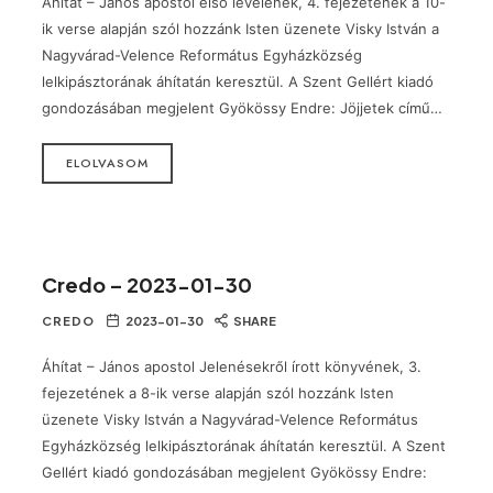
Áhítat – János apostol első levelének, 4. fejezetének a 10-
ik verse alapján szól hozzánk Isten üzenete Visky István a
Nagyvárad-Velence Református Egyházközség
lelkipásztorának áhítatán keresztül. A Szent Gellért kiadó
gondozásában megjelent Gyökössy Endre: Jöjjetek című…
ELOLVASOM
Credo – 2023-01-30
CREDO
2023-01-30
SHARE
Áhítat – János apostol Jelenésekről írott könyvének, 3.
fejezetének a 8-ik verse alapján szól hozzánk Isten
üzenete Visky István a Nagyvárad-Velence Református
Egyházközség lelkipásztorának áhítatán keresztül. A Szent
Gellért kiadó gondozásában megjelent Gyökössy Endre: