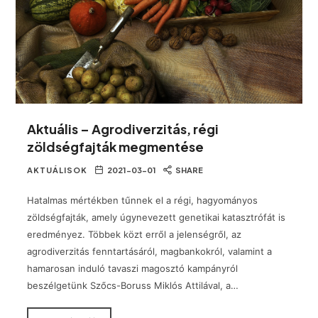
Aktuális – Agrodiverzitás, régi
zöldségfajták megmentése
AKTUÁLISOK
2021-03-01
SHARE
Hatalmas mértékben tűnnek el a régi, hagyományos
zöldségfajták, amely úgynevezett genetikai katasztrófát is
eredményez. Többek közt erről a jelenségről, az
agrodiverzitás fenntartásáról, magbankokról, valamint a
hamarosan induló tavaszi magosztó kampányról
beszélgetünk Szőcs-Boruss Miklós Attilával, a…