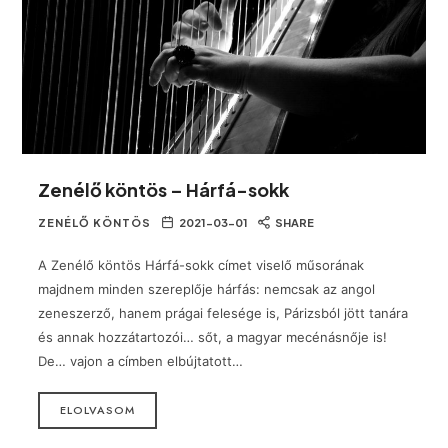
Zenélő köntös – Hárfá-sokk
ZENÉLŐ KÖNTÖS
2021-03-01
SHARE
A Zenélő köntös Hárfá-sokk címet viselő műsorának
majdnem minden szereplője hárfás: nemcsak az angol
zeneszerző, hanem prágai felesége is, Párizsból jött tanára
és annak hozzátartozói… sőt, a magyar mecénásnője is!
De… vajon a címben elbújtatott…
ELOLVASOM