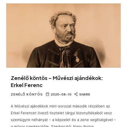
Zenélő köntös – Művészi ajándékok:
Erkel Ferenc
ZENÉLŐ KÖNTÖS
2020-08-10
SHARE
A Művészi ajándékok mini-sorozat második részében az
Erkel Ferencet övező tisztelet tárgyi bizonyítékaiból vesz
szemügyre néhányat – a képzelet és a zene segítségével –
a műsor szerkesztője. Szerkesztő: Nagy Ibolya