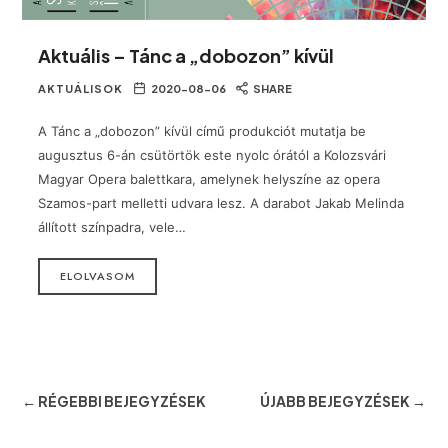
Aktuális – Tánc a „dobozon” kívül
AKTUÁLISOK
2020-08-06
SHARE
A Tánc a „dobozon” kívül című produkciót mutatja be
augusztus 6-án csütörtök este nyolc órától a Kolozsvári
Magyar Opera balettkara, amelynek helyszíne az opera
Szamos-part melletti udvara lesz. A darabot Jakab Melinda
állított színpadra, vele…
ELOLVASOM
← RÉGEBBI BEJEGYZÉSEK
ÚJABB BEJEGYZÉSEK →