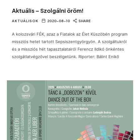
Aktuális – Szolgálni öröm!
AKTUÁLISOK
2020-08-10
SHARE
A kolozsvári FÉK, azaz a Fiatalok az Élet Küszöbén program
missziós hetet tartott Sepsiszentgyörgyön. A szolgáltukról
és a missziós hét tapasztalatairól Ferencz Ildikó önkéntes
szolgátlatvégzővel beszélgetünk. Riporter: Bálint Enikő