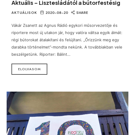
Aktuális – Lisztesládától a bútorfestésig
AKTUÁLISOK
2020-08-20
SHARE
Vákár Zsanett az Agnus Rádió egykori műsorvezetője és
riportere most új utakon jár, hogy valóra váltsa egyik álmát:
régi bútorokat átalakítani és felújítani. „Őrizzünk meg egy
darabka történelmet”-mondta nekünk. A továbbiakban vele
beszélgetünk. Riporter: Bálint…
ELOLVASOM