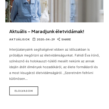
Aktuális – Maradjunk életvidámak!
AKTUÁLISOK
2020-04-29
SHARE
Interjúalanyaink segítségével ebben az időszakban is
próbáljuk megőrizni az életvidámságunkat. Fahidi Éva írónő,
színésznő és holokauszt-túlélő mesélt nekünk az annak
idején átélt élmények hozadékáról, az élete formálásról és
a most kisugárzó életvidámságáról. „Szeretném felhívni
különösen…
ELOLVASOM