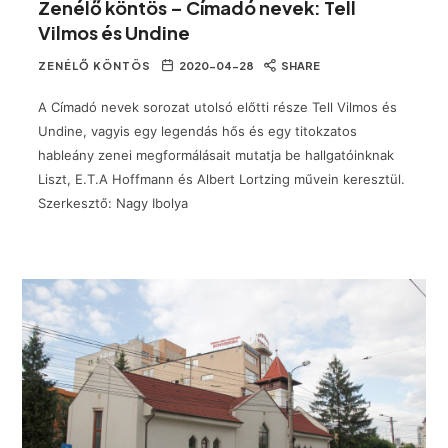
Zenélő köntös – Címadó nevek: Tell
Vilmos és Undine
ZENÉLŐ KÖNTÖS
2020-04-28
SHARE
A Címadó nevek sorozat utolsó előtti része Tell Vilmos és
Undine, vagyis egy legendás hős és egy titokzatos
hableány zenei megformálásait mutatja be hallgatóinknak
Liszt, E.T.A Hoffmann és Albert Lortzing művein keresztül.
Szerkesztő: Nagy Ibolya