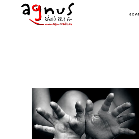
Agnus Rádió
Rov
Kolozsvár közösségi rádiója