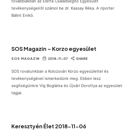
továbbiakban az Életfa Családsegítő Egyesület
tevékenységeiről számol be dr. Kassay Réka. A riporter
Bálint Enikő.
SOS Magazin – Korzo egyesület
SOS MAGAZIN
2018-11-07
SHARE
SOS rovatunkban a Kolozsvári Korzo egyesülettel és
tevékenységével ismerkedünk meg. Ebben lesz
segítségünkre Víg Boglárka és Újvári Dorottya az egyesület
tagjai.
Keresztyén Élet 2018-11-06