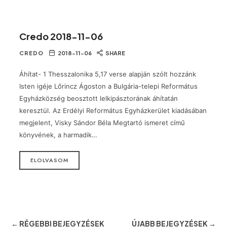
Credo 2018-11-06
CREDO
2018-11-06
SHARE
Áhítat- 1 Thesszalonika 5,17 verse alapján szólt hozzánk
Isten igéje Lőrincz Ágoston a Bulgária-telepi Református
Egyházközség beosztott lelkipásztorának áhítatán
keresztül. Az Erdélyi Református Egyházkerület kiadásában
megjelent, Visky Sándor Béla Megtartó ismeret című
könyvének, a harmadik…
ELOLVASOM
← RÉGEBBI BEJEGYZÉSEK
ÚJABB BEJEGYZÉSEK →