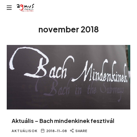
Agnus
Kolozsvár
Rádió
november 2018
közösségi
rádiója
Aktuális – Bach mindenkinek fesztivál
AKTUÁLISOK
2018-11-08
SHARE