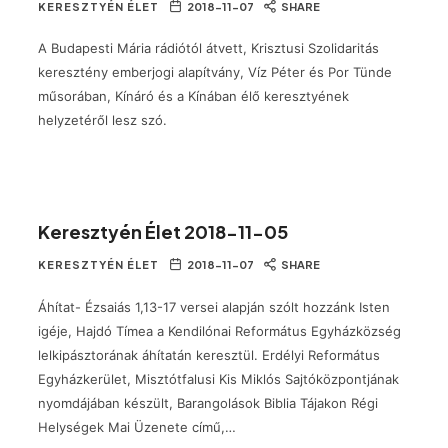
KERESZTYÉN ÉLET
2018-11-07
SHARE
A Budapesti Mária rádiótól átvett, Krisztusi Szolidaritás
keresztény emberjogi alapítvány, Víz Péter és Por Tünde
műsorában, Kínáró és a Kínában élő keresztyének
helyzetéről lesz szó.
Keresztyén Élet 2018-11-05
KERESZTYÉN ÉLET
2018-11-07
SHARE
Áhítat- Ézsaiás 1,13-17 versei alapján szólt hozzánk Isten
igéje, Hajdó Tímea a Kendilónai Református Egyházközség
lelkipásztorának áhítatán keresztül. Erdélyi Református
Egyházkerület, Misztótfalusi Kis Miklós Sajtóközpontjának
nyomdájában készült, Barangolások Biblia Tájakon Régi
Helységek Mai Üzenete című,…