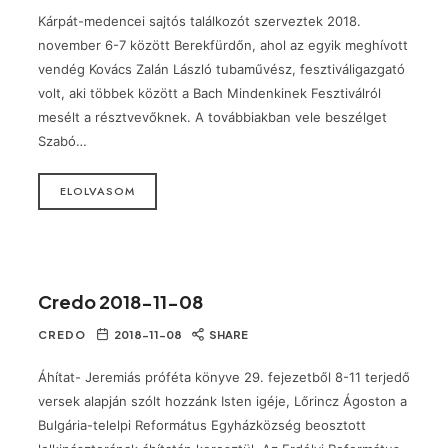
Kárpát-medencei sajtós találkozót szerveztek 2018.
november 6-7 között Berekfürdőn, ahol az egyik meghívott
vendég Kovács Zalán László tubaművész, fesztiváligazgató
volt, aki többek között a Bach Mindenkinek Fesztiválról
mesélt a résztvevőknek. A továbbiakban vele beszélget
Szabó…
ELOLVASOM
Credo 2018-11-08
CREDO
2018-11-08
SHARE
Áhítat- Jeremiás próféta könyve 29. fejezetből 8-11 terjedő
versek alapján szólt hozzánk Isten igéje, Lőrincz Ágoston a
Bulgária-telelpi Református Egyházközség beosztott