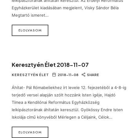
lelkipásztorának áhítatán keresztül. Az Erdélyi Református
Egyházkerület kiadásában megjelent, Visky Sándor Béla
Megtartó ismeret…
ELOLVASOM
Keresztyén Élet 2018-11-07
KERESZTYÉN ÉLET
2018-11-08
SHARE
Áhítat- Pál Rómabeliekhez írt levele 12. fejezetéből a 4-8-ig
terjedő versei alapján szólt hozzánk Isten igéje, Hajdó
Tímea a Kendilónai Református Egyházközség
lelkipásztorának áhítatán keresztül. Gyökössy Endre Isten
Iskolája című könyvéből Mérlegen a Céljaink, Célok…
ELOLVASOM