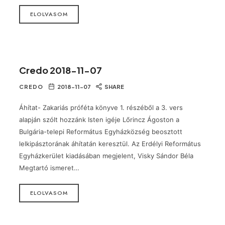
ELOLVASOM
Credo 2018-11-07
CREDO
2018-11-07
SHARE
Áhítat- Zakariás próféta könyve 1. részéből a 3. vers
alapján szólt hozzánk Isten igéje Lőrincz Ágoston a
Bulgária-telepi Református Egyházközség beosztott
lelkipásztorának áhítatán keresztül. Az Erdélyi Református
Egyházkerület kiadásában megjelent, Visky Sándor Béla
Megtartó ismeret…
ELOLVASOM